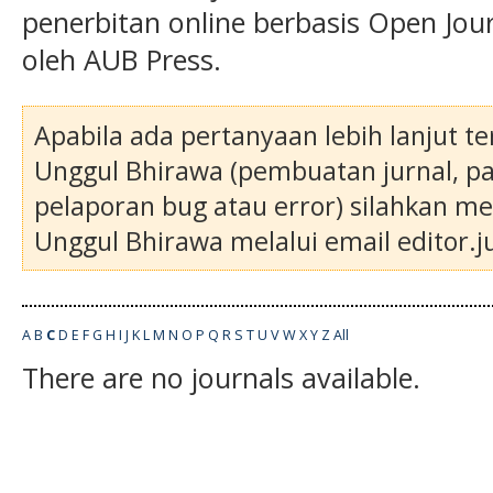
penerbitan online berbasis Open Jou
oleh AUB Press.
Apabila ada pertanyaan lebih lanjut ter
Unggul Bhirawa (pembuatan jurnal, pa
pelaporan bug atau error) silahkan m
Unggul Bhirawa melalui email editor.ju
A
B
C
D
E
F
G
H
I
J
K
L
M
N
O
P
Q
R
S
T
U
V
W
X
Y
Z
All
There are no journals available.