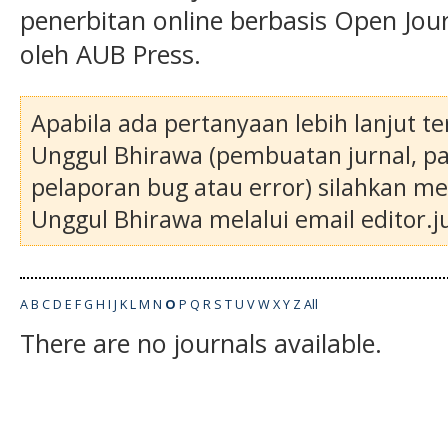
penerbitan online berbasis Open Jou
oleh AUB Press.
Apabila ada pertanyaan lebih lanjut ter
Unggul Bhirawa (pembuatan jurnal, pa
pelaporan bug atau error) silahkan m
Unggul Bhirawa melalui email editor.ju
A
B
C
D
E
F
G
H
I
J
K
L
M
N
O
P
Q
R
S
T
U
V
W
X
Y
Z
All
There are no journals available.