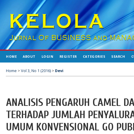
HOME
ABOUT
LOGIN
REGISTER
CATEGORIES
SEARCH
C
Home
>
Vol 3, No 1 (2016)
>
Devi
ANALISIS PENGARUH CAMEL DA
TERHADAP JUMLAH PENYALURA
UMUM KONVENSIONAL GO PUBL