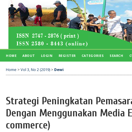
HOME
ABOUT
LOGIN
REGISTER
CATEGORIES
SEARCH
C
Home
>
Vol 3, No 2 (2019)
>
Dewi
Strategi Peningkatan Pemasar
Dengan Menggunakan Media El
commerce)