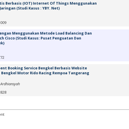
is Berbasis (IOT) Internet Of Things Menggunakan
aringan (Studi Kasus : YBY. Net)
1009
engan Menggunakan Metode Load Balancing Dan
ch Cisco (Studi Kasus: Pusat Penguatan Dan
ek)
772
nt Booking Service Bengkel Berbasis Website
s Bengkel Motor Rido Racing Rempoa Tangerang
a Ardhiansyah
828
ent