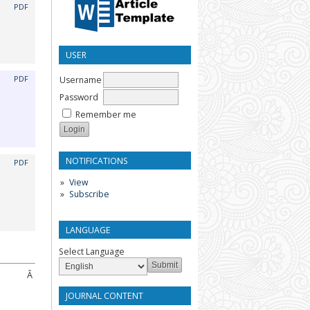
PDF
USER
Username
PDF
Password
Remember me
NOTIFICATIONS
PDF
View
Subscribe
LANGUAGE
Select Language
Â
JOURNAL CONTENT