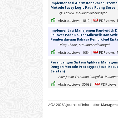
Implementasi Alarm Kebakaran Otomat
Metode Fuzzy Logic Pada Ruang Server J
Irgi Fahlevi, Maulana Ardhiansyah
Abstract views:
1812
|
PDF views:
Implementasi Manajemen Bandwidth D
Failover Pada Router Mikrotik Dan Swit
Pemberdayaan Bahasa Kemdikbud Rist
Hilmy Zhahir, Maulana Ardhiansyah
Abstract views:
1084
|
PDF views:
Perancangan Sistem Aplikasi Manageme
Dengan Metode Prototype (Studi Kasu
Selatan)
Alter Junior Fernando Pangalila, Maulan
Abstract views:
35638
|
PDF views:
Â©Â
2026Â Journal of Information Managem