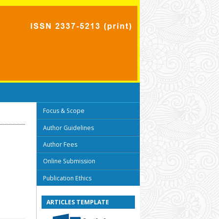
Focus & Scope
Author Guidelines
Author Fees
Online Submission
Publication Ethics
ARTICLES TEMPLATE