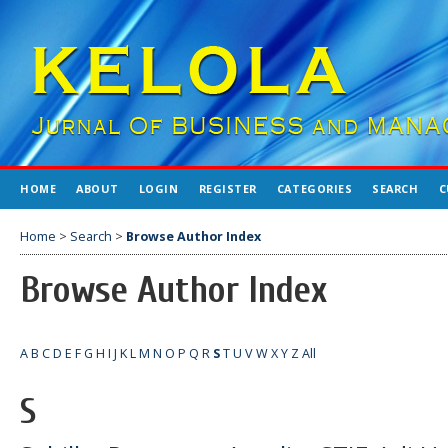
HOME
ABOUT
LOGIN
REGISTER
CATEGORIES
SEARCH
C
Home
>
Search
>
Browse Author Index
Browse Author Index
A
B
C
D
E
F
G
H
I
J
K
L
M
N
O
P
Q
R
S
T
U
V
W
X
Y
Z
All
S