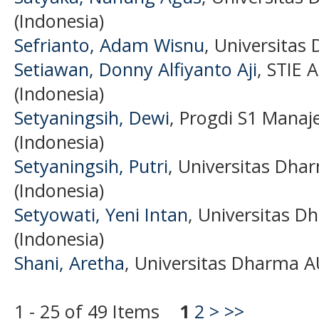
(Indonesia)
Sefrianto, Adam Wisnu
, Universitas
Setiawan, Donny Alfiyanto Aji
, STIE 
(Indonesia)
Setyaningsih, Dewi
, Progdi S1 Mana
(Indonesia)
Setyaningsih, Putri
, Universitas Dha
(Indonesia)
Setyowati, Yeni Intan
, Universitas 
(Indonesia)
Shani, Aretha
, Universitas Dharma A
1 - 25 of 49 Items
1
2
>
>>