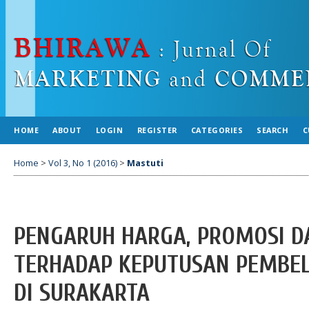
HOME
ABOUT
LOGIN
REGISTER
CATEGORIES
SEARCH
C
Home
>
Vol 3, No 1 (2016)
>
Mastuti
PENGARUH HARGA, PROMOSI D
TERHADAP KEPUTUSAN PEMBELI
DI SURAKARTA