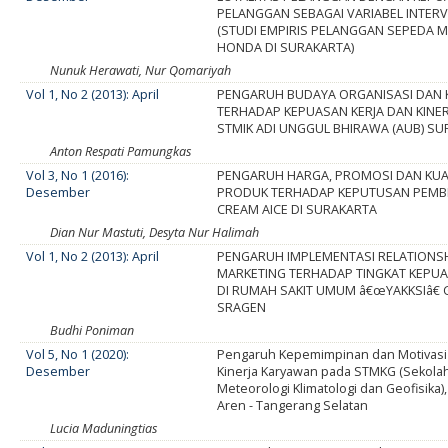
PELANGGAN SEBAGAI VARIABEL INTER
(STUDI EMPIRIS PELANGGAN SEPEDA 
HONDA DI SURAKARTA)
Nunuk Herawati, Nur Qomariyah
Vol 1, No 2 (2013): April
PENGARUH BUDAYA ORGANISASI DAN
TERHADAP KEPUASAN KERJA DAN KINE
STMIK ADI UNGGUL BHIRAWA (AUB) S
Anton Respati Pamungkas
Vol 3, No 1 (2016):
PENGARUH HARGA, PROMOSI DAN KUA
Desember
PRODUK TERHADAP KEPUTUSAN PEMBE
CREAM AICE DI SURAKARTA
Dian Nur Mastuti, Desyta Nur Halimah
Vol 1, No 2 (2013): April
PENGARUH IMPLEMENTASI RELATIONS
MARKETING TERHADAP TINGKAT KEPUA
DI RUMAH SAKIT UMUM â€œYAKKSIâ€
SRAGEN
Budhi Poniman
Vol 5, No 1 (2020):
Pengaruh Kepemimpinan dan Motivasi
Desember
Kinerja Karyawan pada STMKG (Sekolah
Meteorologi Klimatologi dan Geofisika)
Aren - Tangerang Selatan
Lucia Maduningtias