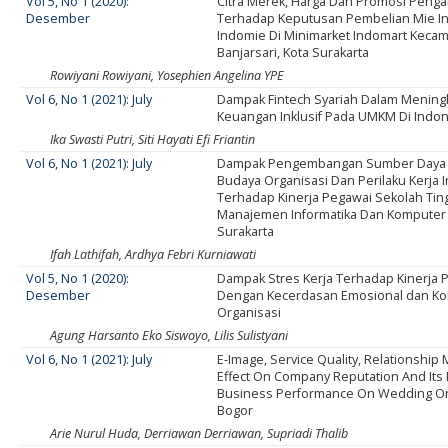
Vol 5, No 1 (2020):
Citra Merek, Harga Dan Promosi Peng
Desember
Terhadap Keputusan Pembelian Mie I
Indomie Di Minimarket Indomart Keca
Banjarsari, Kota Surakarta
Rowiyani Rowiyani, Yosephien Angelina YPE
Vol 6, No 1 (2021): July
Dampak Fintech Syariah Dalam Mening
Keuangan Inklusif Pada UMKM Di Indo
Ika Swasti Putri, Siti Hayati Efi Friantin
Vol 6, No 1 (2021): July
Dampak Pengembangan Sumber Daya 
Budaya Organisasi Dan Perilaku Kerja I
Terhadap Kinerja Pegawai Sekolah Tin
Manajemen Informatika Dan Komputer 
Surakarta
Ifah Lathifah, Ardhya Febri Kurniawati
Vol 5, No 1 (2020):
Dampak Stres Kerja Terhadap Kinerja 
Desember
Dengan Kecerdasan Emosional dan K
Organisasi
Agung Harsanto Eko Siswoyo, Lilis Sulistyani
Vol 6, No 1 (2021): July
E-Image, Service Quality, Relationship
Effect On Company Reputation And Its
Business Performance On Wedding Or
Bogor
Arie Nurul Huda, Derriawan Derriawan, Supriadi Thalib