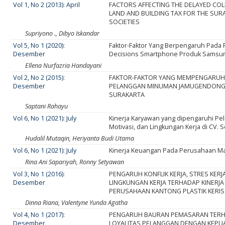
Vol 1, No 2 (2013): April
FACTORS AFFECTING THE DELAYED COL
LAND AND BUILDING TAX FOR THE SUR
SOCIETIES
Supriyono ., Dibyo Iskandar
Vol 5, No 1 (2020):
Faktor-Faktor Yang Berpengaruh Pada
Desember
Decisions Smartphone Produk Samsu
Ellena Nurfazria Handayani
Vol 2, No 2 (2015):
FAKTOR-FAKTOR YANG MEMPENGARUHI
Desember
PELANGGAN MINUMAN JAMUGENDONG
SURAKARTA
Saptani Rahayu
Vol 6, No 1 (2021): July
Kinerja Karyawan yang dipengaruhi Pel
Motivasi, dan Lingkungan Kerja di CV. 
Hudalil Mutaqin, Heriyanta Budi Utama
Vol 6, No 1 (2021): July
Kinerja Keuangan Pada Perusahaan M
Rina Ani Sapariyah, Ronny Setyawan
Vol 3, No 1 (2016):
PENGARUH KONFLIK KERJA, STRES KERJ
Desember
LINGKUNGAN KERJA TERHADAP KINERJ
PERUSAHAAN KANTONG PLASTIK KERI
Dinna Riana, Valentyne Yunda Agatha
Vol 4, No 1 (2017):
PENGARUH BAURAN PEMASARAN TER
Desember
LOYALITAS PELANGGAN DENGAN KEPU