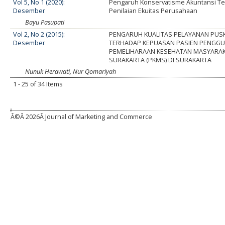
Vol 5, No 1 (2020):
Pengaruh Konservatisme Akuntansi T
Desember
Penilaian Ekuitas Perusahaan
Bayu Pasupati
Vol 2, No 2 (2015):
PENGARUH KUALITAS PELAYANAN PU
Desember
TERHADAP KEPUASAN PASIEN PENGGU
PEMELIHARAAN KESEHATAN MASYARA
SURAKARTA (PKMS) DI SURAKARTA
Nunuk Herawati, Nur Qomariyah
1 - 25 of 34 Items
Â
Â©Â
2026Â Journal of Marketing and Commerce