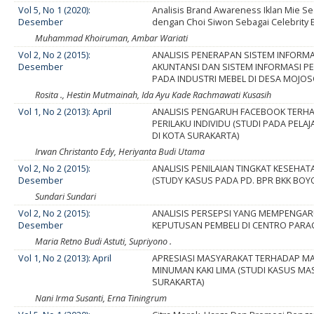
Vol 5, No 1 (2020):
Analisis Brand Awareness Iklan Mie S
Desember
dengan Choi Siwon Sebagai Celebrity
Muhammad Khoiruman, Ambar Wariati
Vol 2, No 2 (2015):
ANALISIS PENERAPAN SISTEM INFORMA
Desember
AKUNTANSI DAN SISTEM INFORMASI 
PADA INDUSTRI MEBEL DI DESA MOJ
Rosita ., Hestin Mutmainah, Ida Ayu Kade Rachmawati Kusasih
Vol 1, No 2 (2013): April
ANALISIS PENGARUH FACEBOOK TERH
PERILAKU INDIVIDU (STUDI PADA PELA
DI KOTA SURAKARTA)
Irwan Christanto Edy, Heriyanta Budi Utama
Vol 2, No 2 (2015):
ANALISIS PENILAIAN TINGKAT KESEHAT
Desember
(STUDY KASUS PADA PD. BPR BKK BOYO
Sundari Sundari
Vol 2, No 2 (2015):
ANALISIS PERSEPSI YANG MEMPENGAR
Desember
KEPUTUSAN PEMBELI DI CENTRO PAR
Maria Retno Budi Astuti, Supriyono .
Vol 1, No 2 (2013): April
APRESIASI MASYARAKAT TERHADAP M
MINUMAN KAKI LIMA (STUDI KASUS MA
SURAKARTA)
Nani Irma Susanti, Erna Tiningrum