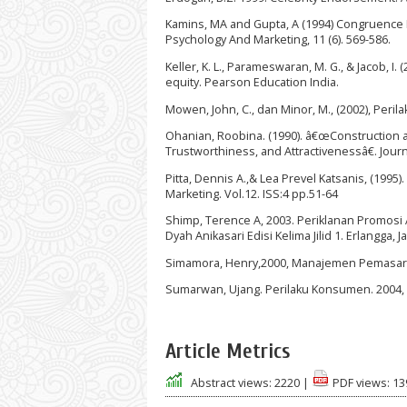
Kamins, MA and Gupta, A (1994) Congruence
Psychology And Marketing, 11 (6). 569-586.
Keller, K. L., Parameswaran, M. G., & Jacob, 
equity. Pearson Education India.
Mowen, John, C., dan Minor, M., (2002), Perila
Ohanian, Roobina. (1990). â€œConstruction a
Trustworthiness, and Attractivenessâ€. Journ
Pitta, Dennis A.,& Lea Prevel Katsanis, (199
Marketing. Vol.12. ISS:4 pp.51-64
Shimp, Terence A, 2003. Periklanan Promos
Dyah Anikasari Edisi Kelima Jilid 1. Erlangga, Ja
Simamora, Henry,2000, Manajemen Pemasaran
Sumarwan, Ujang. Perilaku Konsumen. 2004, 
Article Metrics
Abstract views:
2220
|
PDF views:
13