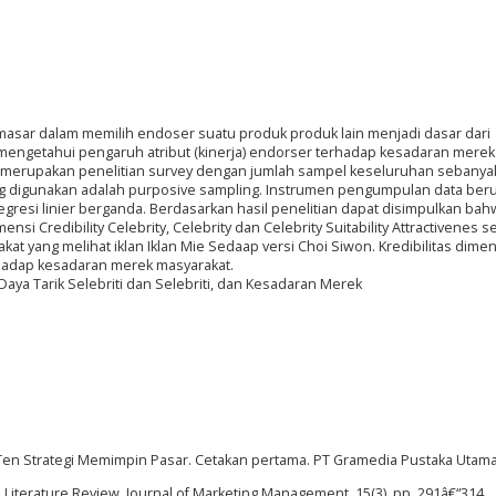
asar dalam memilih endoser suatu produk produk lain menjadi dasar dari
uk mengetahui pengaruh atribut (kinerja) endorser terhadap kesadaran merek
ni merupakan penelitian survey dengan jumlah sampel keseluruhan sebanya
g digunakan adalah purposive sampling. Instrumen pengumpulan data ber
regresi linier berganda. Berdasarkan hasil penelitian dapat disimpulkan bah
nsi Credibility Celebrity, Celebrity dan Celebrity Suitability Attractivenes s
t yang melihat iklan Iklan Mie Sedaap versi Choi Siwon. Kredibilitas dimen
erhadap kesadaran merek masyarakat.
n Daya Tarik Selebriti dan Selebriti, dan Kesadaran Merek
y Ten Strategi Memimpin Pasar. Cetakan pertama. PT Gramedia Pustaka Utama,
 Literature Review. Journal of Marketing Management. 15(3). pp. 291â€“314.