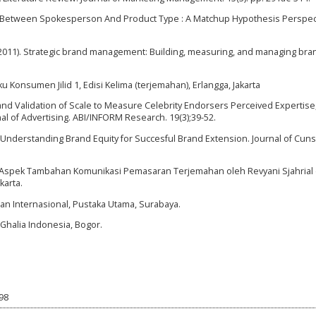
 Between Spokesperson And Product Type : A Matchup Hypothesis Perspec
I. (2011). Strategic brand management: Building, measuring, and managing bra
ku Konsumen Jilid 1, Edisi Kelima (terjemahan), Erlangga, Jakarta
nd Validation of Scale to Measure Celebrity Endorsers Perceived Expertise
al of Advertising. ABI/INFORM Research. 19(3);39-52.
5). Understanding Brand Equity for Succesful Brand Extension. Journal of Cu
i Aspek Tambahan Komunikasi Pemasaran Terjemahan oleh Revyani Sjahrial
karta.
 Internasional, Pustaka Utama, Surabaya.
Ghalia Indonesia, Bogor.
98