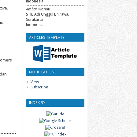
Indonesia
tive.
Ambar Wariati
STIE Adi Unggul Bhirawa,
Surakarta
nd
Indonesia
ARTICLES TEMPLATE
,
nsomers
NOTIFICATIONS
 dan
View
Subscribe
INDEX BY