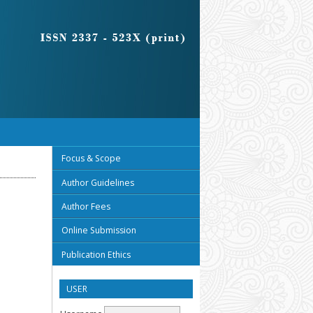
Focus & Scope
Author Guidelines
Author Fees
Online Submission
Publication Ethics
USER