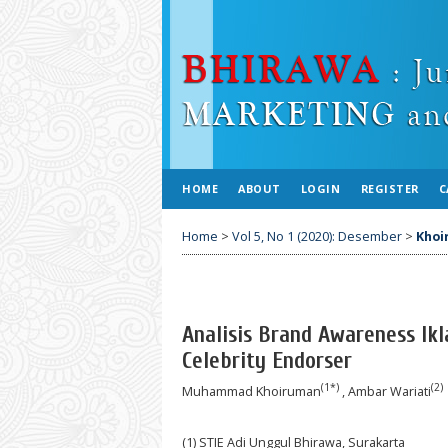
HOME
ABOUT
LOGIN
REGISTER
C
Home
>
Vol 5, No 1 (2020): Desember
>
Khoi
Analisis Brand Awareness Ik
Celebrity Endorser
(1*)
(2)
Muhammad Khoiruman
, Ambar Wariati
(1) STIE Adi Unggul Bhirawa, Surakarta