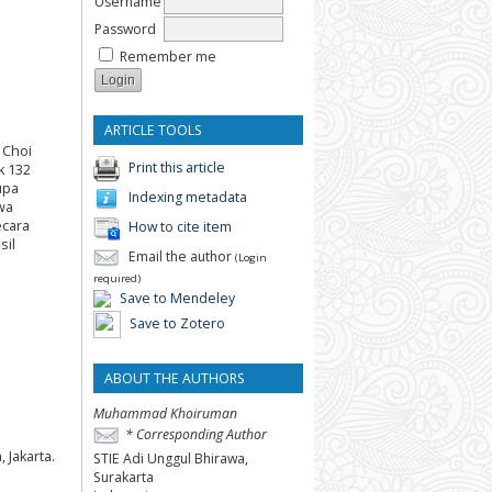
Username
Password
Remember me
ARTICLE TOOLS
 Choi
Print this article
k 132
upa
Indexing metadata
wa
ecara
How to cite item
sil
Email the author
(Login
required)
Save to Mendeley
Save to Zotero
ABOUT THE AUTHORS
Muhammad Khoiruman
* Corresponding Author
 Jakarta.
STIE Adi Unggul Bhirawa,
Surakarta