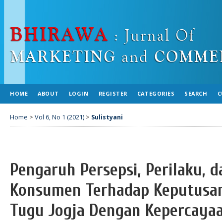
HOME
ABOUT
LOGIN
REGISTER
CATEGORIES
SEARCH
C
Home
>
Vol 6, No 1 (2021)
>
Sulistyani
Pengaruh Persepsi, Perilaku, 
Konsumen Terhadap Keputusan
Tugu Jogja Dengan Kepercayaa